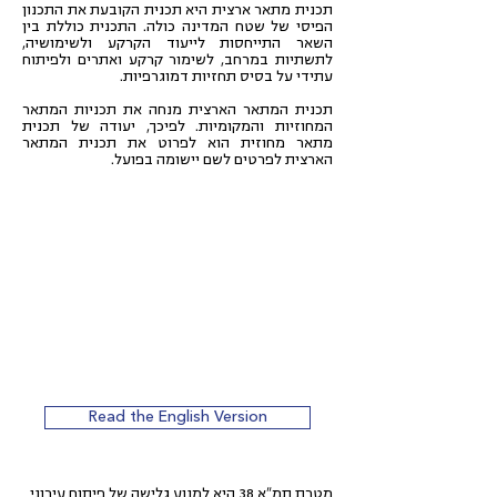
תכנית מתאר ארצית היא תכנית הקובעת את התכנון
הפיסי של שטח המדינה כולה. התכנית כוללת בין
השאר התייחסות לייעוד הקרקע ולשימושיה,
לתשתיות במרחב, לשימור קרקע ואתרים ולפיתוח
עתידי על בסיס תחזיות דמוגרפיות.
תכנית המתאר הארצית מנחה את תכניות המתאר
המחוזיות והמקומיות. לפיכך, יעודה של תכנית
מתאר מחוזית הוא לפרוט את תכנית המתאר
הארצית לפרטים לשם יישומה בפועל.
Read the English Version
מטרת תמ"א 38 היא למנוע גלישה של פיתוח עירוני