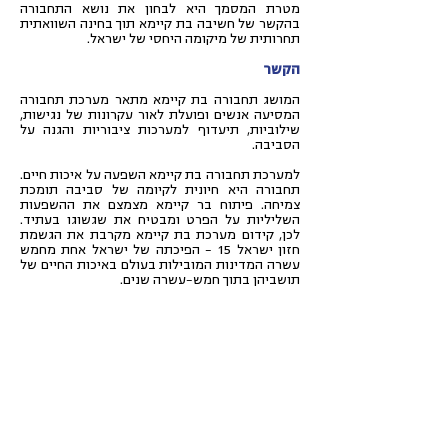
מטרת המסמך היא לבחון את נושא התחבורה
בהקשר של חשיבה בת קיימא תוך בחינה השוואתית
תחרותית של מיקומה היחסי של ישראל.
הקשר
המושג תחבורה בת קיימא מתאר מערכת תחבורה
המסיעה אנשים ופועלת לאור עקרונות של נגישות,
שילוביות, תיעדוף למערכות ציבוריות והגנה על
הסביבה.
למערכת תחבורה בת קיימא השפעה על איכות חיים.
תחבורה היא חיונית לקיומה של סביבה תומכת
צמיחה. פיתוח בר קיימא מצמצם את ההשפעות
השליליות על הפרט ומבטיח את שגשוגו בעתיד.
לכן, קידום מערכת בת קיימא מקרבת את הגשמת
חזון ישראל 15 – הפיכתה של ישראל אחת מחמש
עשרה המדינות המובילות בעולם באיכות החיים של
תושביהן בתוך חמש-עשרה שנים.