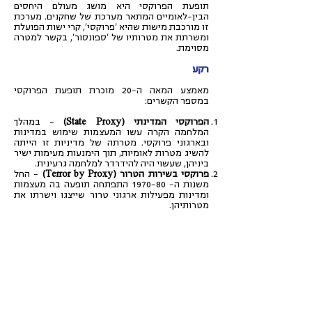
תופעת הפרוקסי היא מושג מעולם היחסים
הבין-לאומיים המתאר מערכת של שחקנים. מערכת
זו מורכבת מישות שהיא 'פרוקסי', קרי ישות הפועלת
ומשרתת את מטרותיו של 'ספונסור', בקשר למטרה
מסוימת.
רקע
מאמצע המאה ה-20 מוכרת תופעת הפרוקסי
במספר הקשרים:
הפרוקסי המדינתי (State Proxy)
– במהלך
המלחמה הקרה עשו המעצמות שימוש במדינות
ובארגוני פרוקסי. מטרתה של מדיניות זו הייתה
להשיג מטרות לאומיות, תוך הימנעות מעימות ישיר
ביניהן, שעשוי היה להידרדר למלחמה גרעינית.
פרוקסי בשירות הטרור (Terror by Proxy)
– החל
משנות ה- 1970-80 התפתחה תופעה בה מעצמות
ומדינות מפעילות ארגוני טרור שייצגו וישרתו את
מטרותיהן.