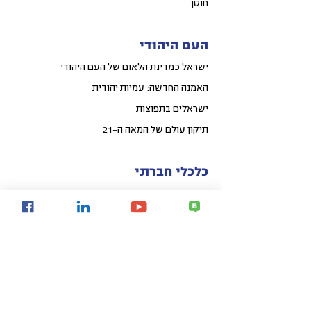
חוסן
העם היהודי
ישראל כמדינת הלאום של העם היהודי
האמנה החדשה: עמיות יהודית
ישראלים בתפוצות
תיקון עולם של המאה ה-21
כלכלי חברתי
קפיצת מדרגה לאומית באיכות החיים
פיתוח אזורי הפריפריה
פיתוח עירוני
קהילות חכמות
Share