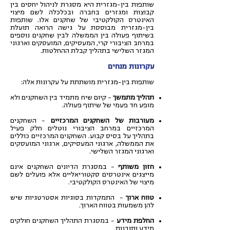
שותפות בין-מגזרית היא מסגרת לניהול יחסים בין
קבוצות ומגזרים בחברה ובכלכלה לשם מיצוי
האינטרס הקולקטיבי של שחקנים אלו. שותפות
בין-מגזרית מבוססת על גישה הרואה תועלת
בשיתוף פעולה בין הממשלה לבין שחקנים נוספים
במרחב הציבורי קרי, המעסיקים, המועסקים וארגוני
המגזר השלישי בתהליך קבלת ההחלטות.
עקרונות מנחים
שותפות בין-מגזרית מושתתת על עקרונות אלה:
תהליך מתמשך
– קיום שיח מתמיד בין השחקנים ולא
מופע חד פעמי של שיתוף פעולה.
מעורבות של השחקנים המרכזיים
– השחקנים
המרכזיים במרחב הציבורי נוטלים חלק פעיל
בתהליך על בסיס קבוע. השחקנים המרכזיים כוללים
את הממשלה, ארגוני המעסיקים, ארגוני המועסקים
וארגוני המגזר השלישי.
חזון משותף
– במסגרת הדיונים השחקנים אינם
מייצגים אינטרסים סקטוריאליים אלא פועלים לשם
מיצוי של האינטרס הקולקטיבי.
טווח ארוך
– התמקדות בסוגיות אסטרטגיות שיש
להן משמעות בטווח הארוך.
החלפת מידע
– במסגרת התהליך השחקנים חולקים
מידע ותובנות.