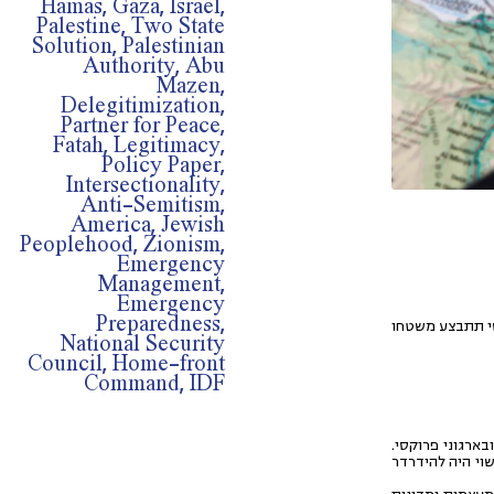
Hamas, Gaza, Israel,
Palestine, Two State
Solution, Palestinian
Authority, Abu
Mazen,
Delegitimization,
Partner for Peace,
Fatah, Legitimacy,
Policy Paper,
Intersectionality,
Anti-Semitism,
America, Jewish
Peoplehood, Zionism,
Emergency
Management,
Emergency
Preparedness,
סי תתבצע משטחו
National Security
Council, Home-front
Command, IDF
ארגוני פרוקסי.
שוי היה להידרדר