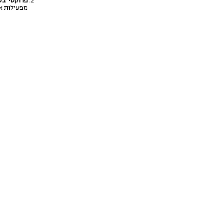
פרוקסי בשירות הט
מפעילות אר