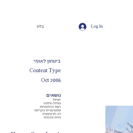
Log In
בלוג
ביטחון לאומי
Content Type
Oct 2006
נושאים
ישראל
עמידה איתנה
רשת ההתנגדות
אסטרטגיית הקריסה
דה-לגיטימציה
חזית אזרחית