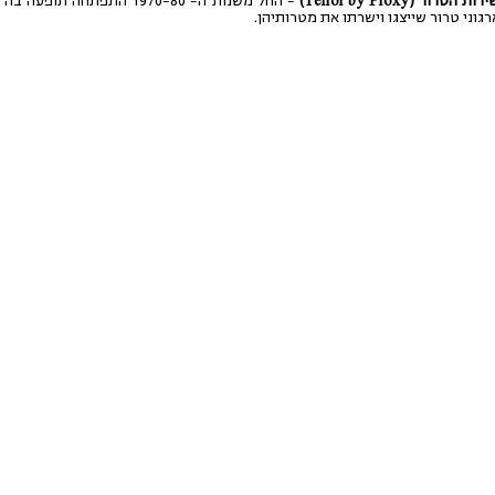
רור (Terror by Proxy)
– החל משנות ה- 1970-80 התפתחה 
גוני טרור שייצגו וישרתו את מטרותיהן.