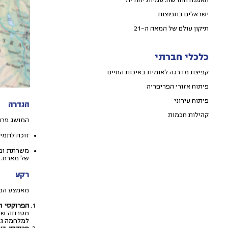
האמנה החדשה: עמיות יהודית
ישראלים בתפוצות
תיקון עולם של המאה ה-21
כלכלי חברתי
קפיצת מדרגה לאומית באיכות החיים
פיתוח אזורי הפריפריה
פיתוח עירוני
הגדרה
קהילות חכמות
המושג פרוק
זוכה לתמיכ
משרתת ופו
של מארח.
רקע
מאמצע המאה ה-20 מוכרת תופעת הפ
הפרוקסי המדינתי 
מטרתה של מ
למלחמה גר