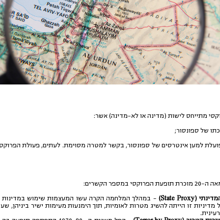
סי מתייחס לישות (מדינה או לא-מדינה) אשר:
תו של ספונסור;
עלת למען אינטרסים של ספונסור, בקשר למטרה מסוימת. לעתים, פעולת הפרוק
רוקסי במספר הקשרים:
(State Proxy)
– במהלך המלחמה הקרה עשו המעצמות שימוש במדינות וב
דיניות זו הייתה להשיג מטרות לאומיות, תוך הימנעות מעימות ישיר ביניהן, שע
עינית.