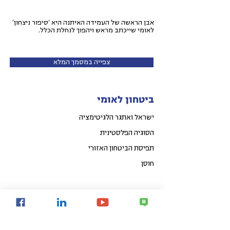
אבן הראשה של העמידה האיתנה היא 'סיפור ניצחון'
לאומי שייכתב מראש ויהפוך לנחלת הכלל.
צפייה במסמך המלא
ביטחון לאומי
ישראל ואתגר הלגיטימציה
הסוגיה הפלסטינית
תפיסת הביטחון האזורי
חוסן
העם היהודי
ישראל כמדינת הלאום של העם היהודי
האמנה החדשה: עמיות יהודית