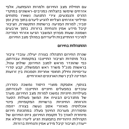
עם תחילת מצב החירום ולמרות ההפתעה, אלפי
אזרחים שימשו בהצלחה כמגיבים-ראשונים במוקדי
ההרס והנפגעים; צירי התנועה נשארו פתוחים
ומיליוני אזרחים הצליחו להגיע ליעדם בתוך פרק זמן
סביר; למרות הפגיעה ברשתות התקשורת, הציבור
קיבל מידע אמין והנחיות ברורות. בתוך ארבעים
ושמונה שעות מפרוץ המשבר הגיעו אזרחי המדינה
למרכזי ההתייצבות וליעדיהם במהלך מצב החירום.
ההתנהלות בחירום
שגרת החירום התנהלה בצורה יעילה. עובדי ציבור
בכל מוסדות הציבור התייצבו במקומות עבודתם,
כפי שהוגדר מראש למצב החירום; שולחן עגול,
בראשות מנכ"ל משרד ראש הממשלה, קבע סדרי
עדיפויות וחילק תחומי אחריות וסמכות בין זרועות
המדינה לבין רשת הארגונים האזרחיים.
בנוסף, אספקת מוצרי היסוד נמשכה כסדרה;
עובדים במפעלים חיוניים התייצבו לעבודתם;
פעילויות חיוניות נמשכו למרות מצב החירום; מערך
של מתנדבים הבטיח את המשך פעולות הסעד
והרווחה החיוניות ברשויות המקומיות; פינוי
אוכלוסיה מאזורי אסון נעשה בצורה יזומה
ומסודרת; מערכת החינוך פעלה במתכונת חירום
מיוחדת לאורך כל תקופת החירום; גיוס החירום של
הקהילות היהודיות בתפוצות הגיע ליעדו ומילא את
ייעודו; הציבור קיבל מידע אמין והנחיות ברורות.