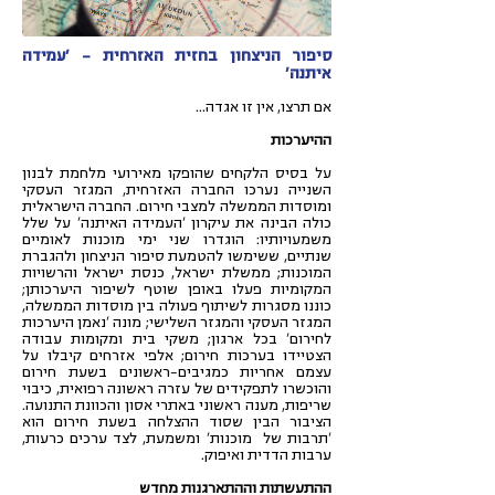
סיפור הניצחון בחזית האזרחית – 'עמידה
איתנה'
אם תרצו, אין זו אגדה...
ההיערכות
על בסיס הלקחים שהופקו מאירועי מלחמת לבנון
השנייה נערכו החברה האזרחית, המגזר העסקי
ומוסדות הממשלה למצבי חירום. החברה הישראלית
כולה הבינה את עיקרון 'העמידה האיתנה' על שלל
משמעויותיו: הוגדרו שני ימי מוכנות לאומיים
שנתיים, ששימשו להטמעת סיפור הניצחון ולהגברת
המוכנות; ממשלת ישראל, כנסת ישראל והרשויות
המקומיות פעלו באופן שוטף לשיפור היערכותן;
כוננו מסגרות לשיתוף פעולה בין מוסדות הממשלה,
המגזר העסקי והמגזר השלישי; מונה 'נאמן היערכות
לחירום' בכל ארגון; משקי בית ומקומות עבודה
הצטיידו בערכות חירום; אלפי אזרחים קיבלו על
עצמם אחריות כמגיבים-ראשונים בשעת חירום
והוכשרו לתפקידים של עזרה ראשונה רפואית, כיבוי
שריפות, מענה ראשוני באתרי אסון והכוונת התנועה.
הציבור הבין שסוד ההצלחה בשעת חירום הוא
'תרבות של מוכנות' ומשמעת, לצד ערכים כרעות,
ערבות הדדית ואיפוק.
ההתעשתות וההתארגנות מחדש