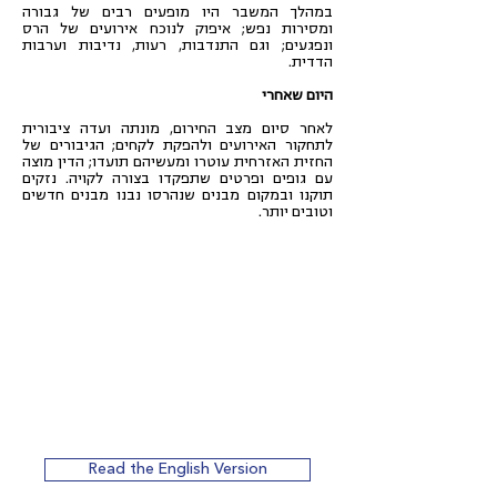
במהלך המשבר היו מופעים רבים של גבורה
ומסירות נפש; איפוק לנוכח אירועים של הרס
ונפגעים; וגם התנדבות, רעות, נדיבות וערבות
הדדית.
היום שאחרי
לאחר סיום מצב החירום, מונתה ועדה ציבורית
לתחקור האירועים ולהפקת לקחים; הגיבורים של
החזית האזרחית עוטרו ומעשיהם תועדו; הדין מוצה
עם גופים ופרטים שתפקדו בצורה לקויה. נזקים
תוקנו ובמקום מבנים שנהרסו נבנו מבנים חדשים
וטובים יותר.
Read the English Version