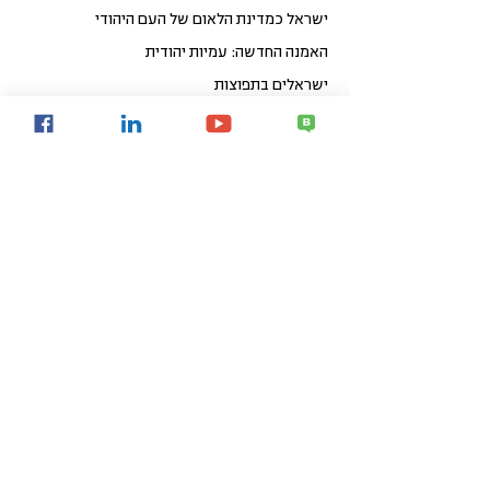
ישראל כמדינת הלאום של העם היהודי
האמנה החדשה: עמיות יהודית
ישראלים בתפוצות
תיקון עולם של המאה ה-21
כלכלי חברתי
קפיצת מדרגה לאומית באיכות החיים
פיתוח אזורי הפריפריה
פיתוח עירוני
קהילות חכמות
Share