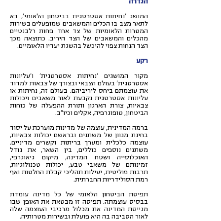
הגדרה
המושג 'נחיתות אסטרטגית בביטחון הלאומי', בא
לתאר מצב בו הכלים והמשאבים שמופעלים בשירות
המטרות הלאומיות של צד אחד פחות רלבנטיים
מהכלים והמשאבים של הצד היריב. כתוצאה מכך
הצד הנחות צפוי להיכשל בהשגת יעדיו הלאומיים.
רקע
מקור המושגים 'נחיתות אסטרטגית' ו'עליונות
אסטרטגית' בעולם הצבאי ובצורך של צבאות למדוד
את עוצמתם ביחס ליריביהם. בעולם זה, נחיתות או
עליונות אסטרטגית נקבעת לאור משאבים ויכולות
צבאיות, צורת הארגון ותורת ההפעלה של כוחות
הביטחון, טופוגרפיה, אקלים וכיו"ב.
ברמה המדינית, עוצמה של מדינות מוערכת על יסוד
בחינת מגוון של משתנים ובראשם יכולות צבאיות,
עוצמה כלכלית ומערך בריתות וקשרים מדיניים.
משתנים נוספים כוללים, בין השאר, את גודל
האוכלוסייה ושטח המדינה, מיקום גיאוגרפי,
זמינותם של משאבי טבע, יכולות טכנולוגיות,
תרבות פוליטית, יעילות תהליכי קבלת החלטות ואף
רמת הסולידריות החברתית.
תפיסת הביטחון הלאומי של כל מדינה עומדת
בבסיס עוצמתה. תפיסה זו מבטאת את האופן שבו
מגייסת המדינה את מכלול מרכיבי העוצמה שלה
לאור הסביבה בה היא פועלת ובשירות מטרותיה.