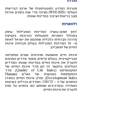
הגדרה
מערכת המידע הסטטיסטית של ארגון הבריאות
העולמי (WHOSIS) מציגה מדי שנה נתונים אודות
מצב בריאות הציבור במדינות שונות.
רלוונטיות
'חזון חמש-עשרה המדינות המובילות' עוסק
במכלול הסוגיות והפעולות הכרוכות בקפיצת
מדרגה חברתית-כלכלית שתהפוך את ישראל לאחת
מ- 15 המדינות המובילות בעולם מבחינת איכות
החיים של תושביהן.
איכות חיים מושפעת מגורמים שונים ומתפיסה
סובייקטיבית. בעולם קיימים מספר מדדים המנסים
להעריך את איכות החיים במדינות שונות. המדדים
הבולטים בהקשר זה הם מדד איכות החיים של
האקונומיסט (Quality of Life Index), מדד
ההתפתחות האנושית של האו"ם (Human
Development Index), ופרק איכות החיים באוגדן
הנתונים של ה – OECD. המדדים נבדלים בשיטות
האמידה ובמרכיבים שאותם הם בוחנים על מנת
להעריך את איכות החיים.