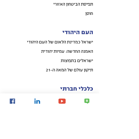
תפיסת הביטחון האזורי
חוסן
העם היהודי
ישראל כמדינת הלאום של העם היהודי
האמנה החדשה: עמיות יהודית
ישראלים בתפוצות
תיקון עולם של המאה ה-21
כלכלי חברתי
קפיצת מדרגה לאומית באיכות החיים
פיתוח אזורי הפריפריה
פיתוח עירוני
קהילות חכמות
Share