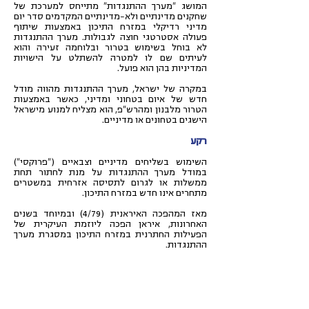
המושג "מערך ההתנגדות" מתייחס למערכת של
שחקנים מדינתיים ולא-מדינתיים המקדמים סדר יום
מדיני רדיקלי במזרח התיכון באמצעות שיתוף
פעולה אסטרטגי חוצה לגבולות. מערך ההתנגדות
לא בוחל בשימוש בטרור ובלוחמה זעירה והוא
לעיתים שם לו למטרה להשתלט על הישויות
המדיניות בהן הוא פועל.
במקרה של ישראל, מערך ההתנגדות מהווה מודל
חדש של איום בטחוני ומדיני, כאשר באמצעות
הטרור מלבנון ומהרש"פ, הוא מצליח למנוע מישראל
הישגים בטחונים או מדיניים.
רקע
השימוש בשליחים מדיניים וצבאיים ("פרוקסי")
במודל מערך ההתנגדות על מנת לחתור תחת
ממשלות או לגרום לתסיסה אזרחית במשטרים
מתחרים אינו חדש במזרח התיכון.
מאז המהפכה האיראנית (4/79) ובמיוחד בשנים
האחרונות, איראן הפכה ליוזמת העיקרית של
הפעילות החתרנית במזרח התיכון במסגרת מערך
ההתנגדות.