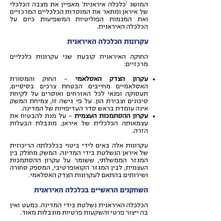
המושג 'כלכלה איראנית' מאפיין את מצבה הכלכלי
של איראן ומתאר את המוסדות הכלכליים המרכזיים
ואת המגמות הפוליטיות המשפיעות כיום על
הכלכלה האיראנית.
עקרונות הכלכלה האיראנית
החוקה האיראנית קובעת שני עקרונות כלכליים
מרכזיים:
עקרון הצדק האסלאמי
– החוק והמסורת
האסלאמיים מחייבים הבטחת צרכים בסיסיים,
תעסוקה ופנאי לכל האזרחים ואוסרים על לקיחת
סיכונים וצבירת הון. על פי גישה זו, צמיחת המשק
אינה עומדת בראש סדר העדיפויות של המדינה.
עקרון ההסתמכות העצמית
– על מנת להבטיח את
עצמאותה הכלכלית של איראן, מוגבלת הבעלות
הזרה.
עקרונות אלה באים לידי ביטוי בכלכלתה הריכוזית
של איראן הנשלטת בידי המדינה. המשק מחולק בין
המגזר הממשלתי, ששומר על עקרון ההסתמכות
העצמית, לבין המגזר הקואופרטיבי, המספק סחורה
ושירותים בהתאם לעקרונות הצדק האסלאמי.
השחקנים הראשיים בכלכלה האיראנית
הכלכלה האיראנית נשלטת בידי המדינה. כמעט ואין
בה ייצור פרטי והשקעות פרטיות מוגבלות מאוד.