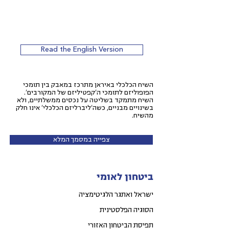
Read the English Version
השיח הכלכלי באיראן מתרכז במאבק בין תומכי
הפופוליזם לתומכי ה'קפטיליזם של המקורבים'.
השיח מתמקד בשליטה על נכסים ממשלתיים, ולא
בשינויים מבניים, כשה'ליברליזם הכלכלי' אינו חלק
מהשיח.
צפייה במסמך המלא
ביטחון לאומי
ישראל ואתגר הלגיטימציה
הסוגיה הפלסטינית
תפיסת הביטחון האזורי