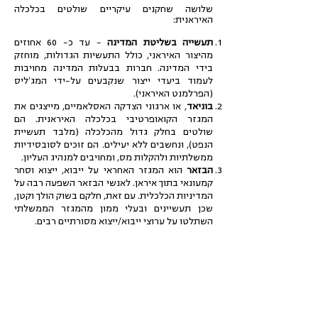
שלושה שחקנים עיקריים שולטים בכלכלה
האיראנית:
תעשייה בשליטת המדינה
– עד כ- 60 אחוזים
מהיצור האיראני, כולל התעשיות הגדולות, מוחזק
בידי המדינה. חברות בבעלות המדינה מחויבות
לעמוד ביעדי ייצור שנקבעים על-ידי המג'ליס
(הפרלמנט האיראני).
בוניאד
, או ארגוני הצדקה האסלאמיים, מייצגים את
המגזר הקואופרטיבי בכלכלה האיראנית. הם
שולטים בחלק גדול מהכלכלה (מלבד תעשיית
הנפט), ונחשבים ללא יעילים. הם זוכים לסובסידיות
ממשלתיות ולהקלות מס, ומחויבים למנהיג העליון.
הבזאר
הוא המגזר האחראי על ייבוא, ייצוא וסחר
קמעונאי בתוך איראן. לאנשי הבזאר השפעה רבה על
המדיניות הכלכלית. עם זאת, חלקם בשוק הולך וקטן,
שכן תעשיינים ובעלי ממון מהמגזר הממשלתי
השתלטו על ערוצי ייבוא/ייצוא מסורתיים רבים.