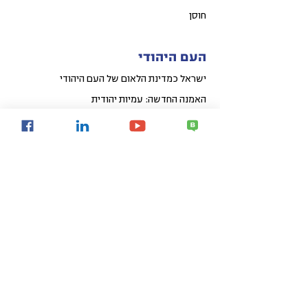
חוסן
העם היהודי
ישראל כמדינת הלאום של העם היהודי
האמנה החדשה: עמיות יהודית
ישראלים בתפוצות
תיקון עולם של המאה ה-21
כלכלי חברתי
קפיצת מדרגה לאומית באיכות החיים
פיתוח אזורי הפריפריה
פיתוח עירוני
קהילות חכמות
Share