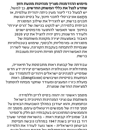
מימוש ההזדמנות מצריך מנהיגות מונעת חזון
שתדע לנצל את כללי המשחק החדשים.
כך למשל,
יש לפעול כדי ליצור מעין כיתה יהודית עולמית, או
מְתָאֵם אוניברסלי לתכני חינוך, על בסיס הנגשת
תכנים ברשת; יש להגדיל את שילוב המסגרת
הביתית בלמידה; יש לנקוט בגישה של 'הרס יצירתי'
בחינוך אשר תאפשר להתנער מדפוסים ישנים
ולעודד חדשנות; ניתן יהיה להציל את קיץ 2020
האבוד באמצעות יצירה מקוונת משותפת של
מסגרות א-פורמליות; ולבסוף, שימוש בטכנולוגיות
שצפויות להתפתח בעקבות הקורונה, עשוי לשדרג
את האפשרויות למתן חוויות חינוכיות מעצבות
ברשת.
עבודתה של קבוצת ראות מתבססת על תיאוריה,
מתודולוגיה וטכנולוגיה המאפשרים יצירת ידע חדש
שמסייע למנהיגים ישראלים ויהודים להתמודד עם
הפתעות בסיסיות ושיבושים (disruptions). ראות
פועלת כזרז המעצים ומעודד שחקני מפתח להסתגל
למציאות החדשה שנוצרת.
מסמך ראשוני זה יהווה בסיס לדיון וללמידה
משותפת עם נציגי המנהיגות החינוכית בישראל
ובתפוצות, והוא יעודכן במהלך השבועות הבאים על
סמך סדרה של מפגשים וירטואלים עימם. מסמך זה
והמפגשים המתוכננים בעקבותיו הם חלק מ'סמינר
2.0' שמובילה קבוצת ראות - בהשראת סמינר שערך
דוד בן גוריון בשנת 1947 במהלכו גובשה תפיסת
הביטחון הישראלית - אשר נועד לעודד את הלמידה