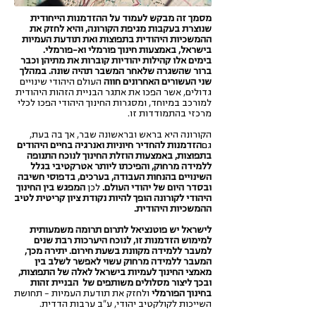
מסמך זה מבקש לעמוד על ההזדמנות הייחודית
שנוצרת בעקבות מגיפת הקורונה, והיא לחזק את
ההמשכיות היהודית בתפוצות ואת תודעת העמיות
בישראל, באמצעות חינוך פורמלי וא-פורמלי.
בימים אלו קהילות יהודיות קוברות את מתיהן וכבר
ברור שהשגרה שלאחר המשבר תהיה שונה. במהלך
שני העשורים האחרונים חווה
העולם היהודי שינויים
גדולים, אשר הפכו את אתגר הבניית הזהות היהודית
למורכב במיוחד, ומסגרות החינוך היהודי הפכו לכלי
מרכזי בהתמודדות זו.
הקורונה היא בראש ובראשונה שבר, אך בה בעת,
גם
הזדמנות להחדיר חיוניות ואנרגיה בחיים היהודים
בתפוצות, באמצעות הוזלת החינוך לנוכח התנופה
ללמידה מרחוק, והפיכתו ליותר אטרקטיבי בגלל
השינויים בהנחות העבודה, בערכים, בדפוסי חשיבה
ובסדר היום של יהודי העולם.
לכן
המפגש בין החינוך
היהודי לקורונה הופך להיות נקודת ציון קריטית לטיב
ההמשכיות היהודית.
לישראל יש פוטנציאל לתרום תרומה משמעותית
למימוש הזדמנות זו, לנוכח היערכות רבת שנים
למעבר ללמידה מקוונת בשעת חירום. יתירה מכך,
המעבר ללמידה מרחוק עשוי לאפשר לשלב בין
מאמצי החינוך לעמיות בישראל לאלה של התפוצות,
ובכך ליצור מסלולים משותפים של הבניית זהות
בחינוך הפורמלי
ולחזק את תודעת העמיות – תחושת
השייכות לקולקטיב יהודי, ע"ב ערבות הדדית.