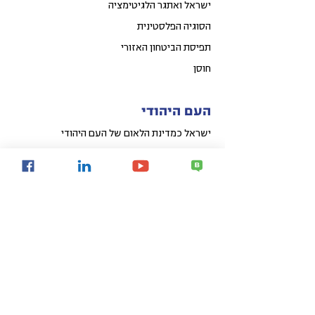
ישראל ואתגר הלגיטימציה
הסוגיה הפלסטינית
תפיסת הביטחון האזורי
חוסן
העם היהודי
ישראל כמדינת הלאום של העם היהודי
האמנה החדשה: עמיות יהודית
ישראלים בתפוצות
תיקון עולם של המאה ה-21
כלכלי חברתי
קפיצת מדרגה לאומית באיכות החיים
פיתוח אזורי הפריפריה
פיתוח עירוני