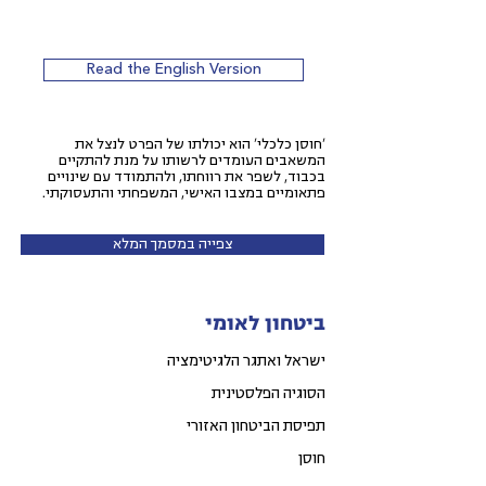
Read the English Version
'חוסן כלכלי' הוא יכולתו של הפרט לנצל את
המשאבים העומדים לרשותו על מנת להתקיים
בכבוד, לשפר את רווחתו, ולהתמודד עם שינויים
פתאומיים במצבו האישי, המשפחתי והתעסוקתי.
צפייה במסמך המלא
ביטחון לאומי
ישראל ואתגר הלגיטימציה
הסוגיה הפלסטינית
תפיסת הביטחון האזורי
חוסן