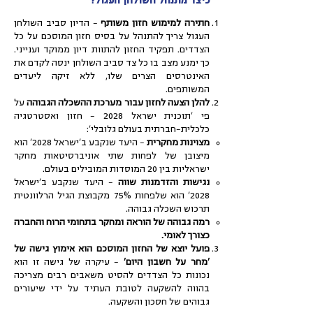
כיצד מתנהל השולחן העגול?
חתירה למימוש חזון משותף
– הדיון סביב השולחן
העגול צריך להתנהל על בסיס חזון המוסכם על כל
הצדדים. תפקיד החזון להתוות דיון ממוקד וענייני.
כך ימנע מצב בו כל צד סביב השולחן ינסה לקדם את
האינטרסים הצרים שלו, ללא זיקה ליעדים
המשותפים.
להלן הצעה לחזון עבור מערכת ההשכלה הגבוהה
על
פי 'תוכנית ישראל 2028 – חזון ואסטרטגיה
כלכלית-חברתית בעולם גלובלי':
מצוינות מחקרית
– היעד שנקבע ב'ישראל 2028' הוא
מיצובן של לפחות שתי אוניברסיטאות מחקר
ישראליות בין 20 המוסדות המובילים בעולם.
נגישות והזדמנות שווה
– היעד שנקבע ב'ישראל
2028' הוא שלפחות 75% מקבוצת הגיל הרלוונטית
תרכוש השכלה גבוהה.
רמה גבוהה של הוראה ומחקר בתחומי הרוח והחברה
כצורך לאומי.
פועל יוצא של החזון המוסכם הוא אימוץ גישה של
'מחר על חשבון היום'
– עיקרה של גישה זו הוא
נכונות כל הצדדים להסיט משאבים רבים מצריכה
בהווה להשקעה לטובת העתיד על ידי שיעורים
גבוהים של חסכון והשקעה.