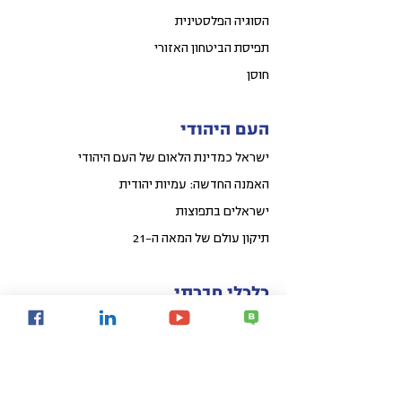
הסוגיה הפלסטינית
תפיסת הביטחון האזורי
חוסן
העם היהודי
ישראל כמדינת הלאום של העם היהודי
האמנה החדשה: עמיות יהודית
ישראלים בתפוצות
תיקון עולם של המאה ה-21
כלכלי חברתי
קפיצת מדרגה לאומית באיכות החיים
פיתוח אזורי הפריפריה
פיתוח עירוני
קהילות חכמות