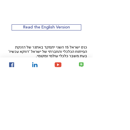
Read the English Version
כנס ישראל 15 השני יתמקד באתגר של הזנקת
הפיתוח הכלכלי והחברתי של ישראל 'דווקא עכשיו'
בעת משבר כלכלי עולמי ומקומי.
צפייה במסמך המלא
ביטחון לאומי
ישראל ואתגר הלגיטימציה
הסוגיה הפלסטינית
תפיסת הביטחון האזורי
חוסן