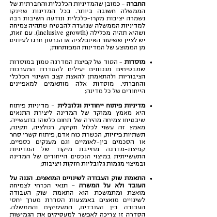
החברה
– כמובן שהמדיניות הכלכלית והחברתית של
הממשלה חשובה ביותר. בכל המדינות שזינקו
נשמרה יציבות מקרו-כלכלית ונודעה חשיבות רבה
למדיניות הממשלה שנועדה להבטיח שתהיה צמיחה
ושהיא תהיה מכלילה (inclusive growth). עם זאת,
יש לציין ששיעור האינפלציה או הגרעון חרגו לעיתים
מן הממוצע של המדינות המפותחות;
מוסדות
– הסוד של קפיצת המדרגה טמון במוסדות
שמבטיחים מנגנונים יעילים להסדרת המערכות
הציבוריות ולהתאמתן להאצת קצב השינוי הכלכלי
והחברתי. מוסדות אלה מותאמים למאפיינים
הייחודים של כל מדינה;
מדיניות פיתוח ייחודית וגלובלית
– מדיניות פיתוח
היא מאמץ ממוקד של המדינה ליצירת התנאים
שיבטיחו צמיחה מהירה של תחום כלשהו בתעשייה.
מאמץ זה עשוי לכלול חקיקה, רגולציה, תקינה,
תשתיות פיזיות, הכשרת כוח אדם, פיתוח קשרי סחר
או הסכמים בין-לאומיים וגם מענקים כספיים.
קפיצת-מדרגה מחייבת מיקוד של המדיניות
התעשייתית במיצוי הנכסים הייחודים של המדינה
ובמיצוי מגמות גלובליות חזקות ויציבות;
התאמת שוק העבודה לשינויים המואצים. הגנה על
העובד ולא על המשרה
– תנאי הכרחי לצמיחה
מואצת ומתמשכת הוא התאמת שוק העבודה
לשינויים מואצים באמצעות הסדרת מערך יחסי
העבודה בין העובדים, המעסיקים והממשלה.
הסדרה זו צריכה לאפשר למעסיקים את הגמישות