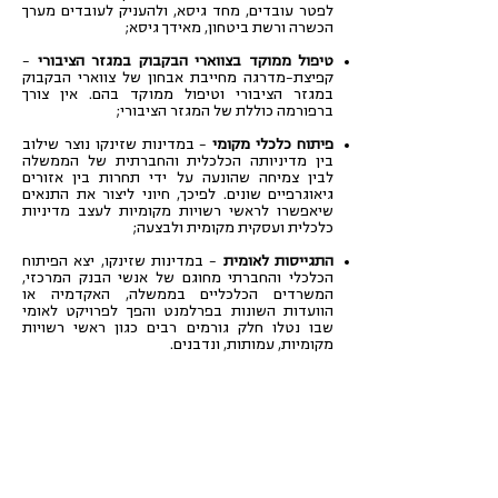
לפטר עובדים, מחד גיסא, ולהעניק לעובדים מערך
הכשרה ורשת ביטחון, מאידך גיסא;
טיפול ממוקד בצווארי הבקבוק במגזר הציבורי
–
קפיצת-מדרגה מחייבת אבחון של צווארי הבקבוק
במגזר הציבורי וטיפול ממוקד בהם. אין צורך
ברפורמה כוללת של המגזר הציבורי;
פיתוח כלכלי מקומי
– במדינות שזינקו נוצר שילוב
בין מדיניותה הכלכלית והחברתית של הממשלה
לבין צמיחה שהונעה על ידי תחרות בין אזורים
גיאוגרפיים שונים. לפיכך, חיוני ליצור את התנאים
שיאפשרו לראשי רשויות מקומיות לעצב מדיניות
כלכלית ועסקית מקומית ולבצעה;
התגייסות לאומית
– במדינות שזינקו, יצא הפיתוח
הכלכלי והחברתי מחוגם של אנשי הבנק המרכזי,
המשרדים הכלכליים בממשלה, האקדמיה או
הוועדות השונות בפרלמנט והפך לפרויקט לאומי
שבו נטלו חלק גורמים רבים כגון ראשי רשויות
מקומיות, עמותות, ונדבנים.