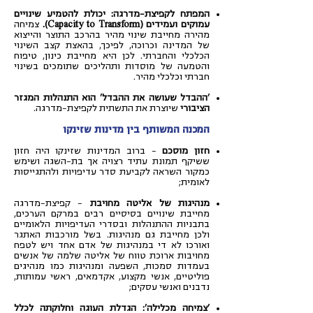
המפתח לקפיצת-מדרגה: יכולת להטמיע שינויים
עמוקים ועמידים (Capacity to Transform).
צמיחה
מהירה מחייבת שינוי מהיר בהרכב התוצר והייצוא
של המדינה וכרוכה, לפיכך, בהאצת קצב השינוי
הכלכלי והחברתי. לכן היא מחייבת כינון, טיפוח
והטמעה של מוסדות ותהליכים שתומכים בשינוי
חברתי וכלכלי מהיר.
'ההבדל שעושה את ההבדל' הוא התנהלות המגזר
הציבורי
שיוצרת את התשתית לקפיצת-מדרגה.
המכנה המשותף בין מדינות שזינקו
חזון מוסכם
– ברוב המדינות שזינקו היה חזון
ששיקף תמונת עתיד רצויה אך בת-השגה ושימש
כמקור השראה לקביעת סדר עדיפויות ולהתגייסות
לאומית;
מנהיגות של אליטה מחויבת
– קפיצת-מדרגה
מחייבת שינויים בסיסיים רבים במרקם הערכים,
בתבניות ההתנהלות ובסדרי העדיפויות הלאומיים
ולכן מחייבת גם מנהיגות. בשל מורכבות האתגר
ואורכו לא די במנהיגות של אדם אחד ויש לטפח
מחויבות ארוכת טווח של אליטה שלמה של אנשים
בעמדות סמכות, השפעה ומנהיגות כמו מנהיגים
פוליטיים, אנשי מקצוע, אקדמאים, ראשי עמותות,
נדבנים ואנשי עסקים;
'צמיחה מכלילה': הגדלת העוגה וחלוקתה לכלל