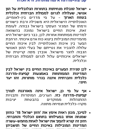
קפיצת-מדרגה איננה מותרות. היא הכרח
ישראל סובלת מנחיתות בתחרות הגלובלית על הון
אנושי, שעלולה לגרום למפולת חברתית וכלכלית
בטווח הארוך
– על פי מדדים בין-לאומיים,
האוכלוסייה הישראלית היא משכילה ורבת כישורים
ורמתו של המגזר העסקי בישראל גבוהה. לעומת
זאת, איכות החיים בישראל נמוכה בהשוואה
למדינות מפותחות אחרות. לכן, כבר כיום ישראל היא
מהמדינות המובילות ביצוא כוח אדם איכותי. הרחבת
הפער בין איכות האוכלוסייה לבין איכות החיים
עלולה להגביר את נטייתם של בעלי ההון האנושי
הגבוה להגר מישראל. אובדן מסה קריטית של
ישראלים איכותיים עלול לגרום למפולת חברתית
וכלכלית.
לכן סגירת הפערים באיכות החיים בין ישראל לבין
המדינות המפותחות באמצעות קפיצת-מדרגה
כלכלית וחברתית איננה בגדר מותרות. זהו יעד
חיוני.
אף על פי כן, ישראל אינה מאורגנת לצורך
קפיצת-מדרגה כזו.
הערכים, המוסדות ותבניות
ההתנהלות ממוקדים בהבטחת יציבות
מקרו-כלכלית וצמיחה מתונה.
לפיכך, מכון ראוּת אימץ את 'חזון ישראל 15' כחזון
שמנחה אותו בפעילותו בתחום הכלכלי והחברתי.
חזון זה קורא להפוך את ישראל לאחת מחמש-עשרה
המדינות המובילות באיכות החיים של תושביהן