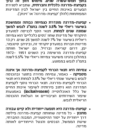
בתוך חמש-עשרה שנים. מימוש חזון זה כרוך
בקפיצת-מדרגה כלכלית וחברתית,
שתביא לסגירת
הפערים באיכות החיים בין ישראל לבין המדינות
המפותחות (להלן 'קפיצת-מדרגה' או 'זינוק').
קפיצת-מדרגה מוגדרת כצמיחה גבוהה וממושכת
בשיעור ריאלי של 3.5% לשנה בתמ"ג לנפש למשך
שמונה שנים לפחות.
תנאי הסף לכניסה למועדון
היוקרתי של מדינות שחוו 'נסים כלכליים' הוא צמיחה
ריאלית בשיעור של 7% לשנה למשך 25 שנים. רק 13
מדינות חברות במועדון יוקרתי זה, וביניהן: סינגפור,
יפן, דרום קוריאה וברזיל. גם ישראל חוותה
קפיצת-מדרגה מרשימה בין השנים
1951 -1972
במהלכן נהנינו משיעור צמיחה ריאלי של 5.5% לשנה
בתמ"ג לנפש בממוצע.
צמיחה היא תנאי הכרחי לקפיצת-מדרגה אך איננה
מספיקה
– כאמור, צמיחה מהירה בתוצר ובהכנסה
לנפש בשיעור שנתי ריאלי של 3.5% לפחות היא תנאי
הכרחי לקפיצת-מדרגה. תנאי הכרחי נוסף לקפיצת
המדרגה הוא ניתוב פירותיה לשיפור איכות החיים
של כלל האוכלוסייה
(inclusiveness)
באמצעות
שיפור השירותים הציבוריים או העלאת ההכנסה
הריאלית לנפש.
קפיצת-מדרגה היא תופעה ייחודית ולא קיים עבורה
מתכון
– כל מדינה שחוותה קפיצת-מדרגה פילסה
דרך ייחודית על יסוד ההיסטוריה, המבנה החברתי,
שיטת הממשל, הנכסים והנטל הייחודיים לאותה
מדינה.