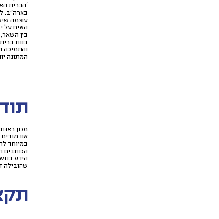
'הברית האד
בארה"ב. לנ
עוצמה שיש
השיח על יש
בין השאר, 
בנות ברית
והתמיכה ה
המתונה יות
תוד
מכון ראוּת מודה לקבוצת נגן (en Group
במיוחד לתומכים הבאים של REUT USA: דנ
הכותבים המ
הידע בנושא
שהובילה ד
תקצי