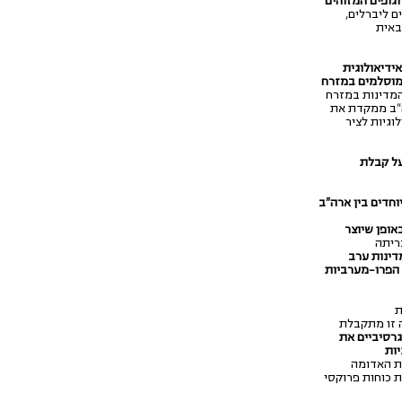
גופים המזוהים
ם ליברלים,
באית
ידיאולוגית
המוסלמים במזרח
המדינות במזרח
ה"ב ממקדת את
וגיות לציר
על קבלת
חדים בין ארה"ב
אופן שיוצר
ריתה
מדינות ערב
 הפרו-מערביות
ת
 זו מתקבלת
גרסיביים את
יות
ית האדומה
 כוחות פרוקסי