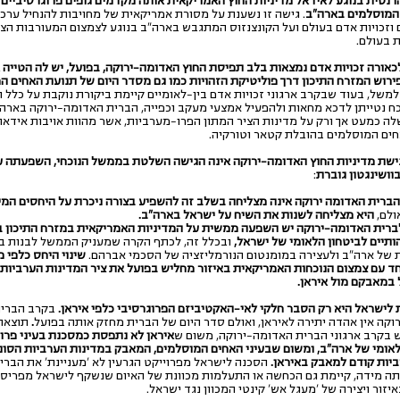
נטית בנוגע לאידאל מדיניות החוץ האמריקאית אותה מקדמים גופים פרוגרסיביים ו
המוסלמים בארה"ב
. גישה זו נשענת על מסורת אמריקאית של מחויבות להנחיל ערכי
 וזכויות אדם בעולם ועל הקונצנזוס המתגבש בארה"ב בנוגע לצמצום המעורבות הצ
 בעולם.
לכאורה זכויות אדם נמצאות בלב תפיסת החוץ האדומה-ירוקה, בפועל, יש לה הטייה א
ירוש המזרח התיכון דרך פוליטיקת הזהויות כמו גם מסדר היום של תנועת האחים 
למשל, בעוד שבקרב ארגוני זכויות אדם בין-לאומיים קיימת ביקורת נוקבת על כלל 
וכח נטייתן לדכא מחאות ולהפעיל אמצעי מעקב וכפייה, הברית האדומה-ירוקה באר
ה כמעט אך ורק על מדינות הציר המתון הפרו-מערביות, אשר מהוות אויבות אידאול
חים המוסלמים בהובלת קטאר וטורקיה.
גישת מדיניות החוץ האדומה-ירוקה אינה הגישה השלטת בממשל הנוכחי, השפעתה 
וושינגטון גוברת
:
הברית האדומה ירוקה אינה מצליחה בשלב זה להשפיע בצורה ניכרת על היחסים המיו
ולם,
היא מצליחה לשנות את השיח על ישראל בארה"ב.
לברית האדומה-ירוקה יש השפעה ממשית על המדיניות האמריקאית במזרח התיכון ב
ותיים לביטחון הלאומי של ישראל,
ובכלל זה, לכתף הקרה שמעניק הממשל לבנות ב
 של ארה"ב ולעצירה במומנטום הנורמליזציה של הסכמי אברהם.
שינוי היחס כלפי 
חד עם צמצום הנוכחות האמריקאית באיזור מחליש בפועל את ציר המדינות הערביות
 במאבקם מול איראן.
ת לישראל היא רק הסבר חלקי לאי-האקטיביזם הפרוגרסיבי כלפי איראן.
בקרב הברי
קה אין אהדה יתירה לאיראן, ואולם סדר היום של הברית מחזק אותה
בפועל
.
תוצאה
ש בקרב ארגוני הברית האדומה-ירוקה, משום ש
איראן לא נתפסת כמסכנת בעיני פרו
לאומי של ארה"ב, ומשום שבעיני האחים המוסלמים, המאבק במדינות הערביות הסונ
יות קודם למאבק באיראן.
הסכנה לישראל מפרוייקט הגרעין לא 'מעניינת' את הבר
ותה מידה, קיימת גם הכחשה או התעלמות מכוונת של האיום שנשקף לישראל מפריסת
איזור ויצירה של 'מעגל אש' קינטי המכוון נגד ישראל.