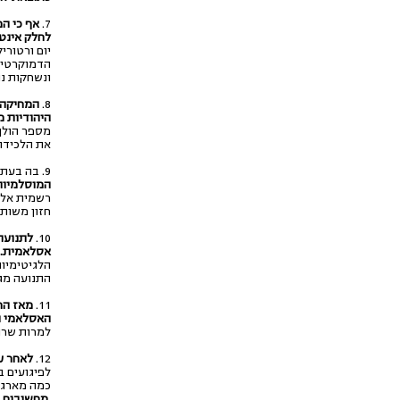
7.
אף כי ה
לחלק אינט
יום ורטורי
הדמוקרטית.
ונשחקות נו
8.
המחיקה 
היהודיות 
מספר הולך
את הלכידות
9. בה בעת, מאז נוסדה במצרים לפני יותר מתשעים שנים,
המוסלמיות
רשמית אלי
חזון משותף
10.
לתנועת 
אסלאמית. 
הלגיטימיות
התנועה מג
11.
מאז הח
האסלאמי המ
למרות שרו
12.
לאחר עשרים 'השנ
כמה מארגונ
מחשיבים ר