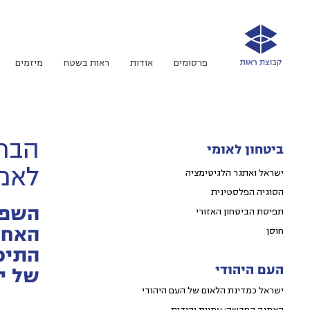
פרסומים
אודות
ראות בשטח
מיזמים
הברי
ביטחון לאומי
לאמ
ישראל ואתגר הלגיטימציה
הסוגיה הפלסטינית
השפע
תפיסת הביטחון האזורי
האחי
חוסן
התיכו
העם היהודי
של י
ישראל כמדינת הלאום של העם היהודי