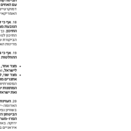
תפיסה קוהר
עם האחים 
דמוקרטיים
האמריקאית
18.
אף כי 
הנובעת מפ
התיכון
.
כך 
התיכון לנ
הביקורת של
מדינות הא
19.
אף כי 
ההחלטות ב
מצד אחד, 
לישראל,
וא
מצד שני, 
אתגרים מה
המסורתיות
המתונות י
ואת ישראל
20.
העוינו
האדומה-ירו
בשוויון נפ
הביטחון ה
הפרו-מערב
ירוקה. בא
איראניים ב