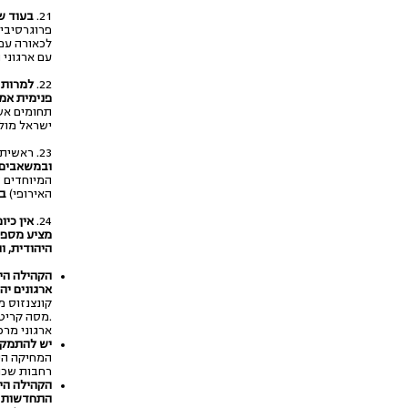
21.
בעוד ש
פרוגרסיבי
לכאורה עם 
עם ארגוני
22.
למרות 
פנימית אמ
תחומים אש
ישראל מול 
23. ראשית, ישראל צריכה לגבות את ההצהרות בדבר שיקום
ובמשאבים
המיוחדים ש
האירופי)
בי
24.
אין כי
מציע מספר
היהודית, 
הקהילה הי
ארגונים יה
קונצנזוס מ
.מסה קריטי
ארגוני מרכ
יש להתמקד
המחיקה היה
רחבות שכול
הקהילה היה
התחדשות יה