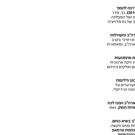
רגה להפוך
כך, סדר
ים ושל המפלגה
 של נורמלזיציה
ה"ב והקהילות
גרסיבי בקרב
ארה"ב, ומאתגרת
ת מהתנועות
ן זיקה ארגונית
ם חולקים ביניהם
נן ח'ליפות
מערערים על
ונה הרדיקלי,
ארה"ב הפכו לכח
ויות החוק
. זאת
ניות פנים נוקשה.
כהונת טרמאפ
כהזדמנות