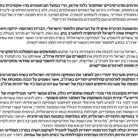
זרמים פורגרסיביים 'שותקים' כלפי איראן, הרי בפועל הם תומכים פרו-אקטיבית ב
ם בחמאס, שנולדה כזרוע של האחים המוסלמים בעזה, ולא בזרמים החילונים-ליברלי
התהליך המדיני, עשויה להפתיע לכאורה. אולם תמיכה זו היא תוצאה ישירה של הבר
 האחים המוסלמים ועם פלסטינים מהשמאל הרדיקלי.
ההשפעה הניכרת שיש לו על הביטחון הלאומי הישראלי, הברית האדומה-ירוקה היא
ריקאית שאין לישראל לגיטימציה להתערב בהן.
עם זאת, לישראל יש מרחב פעולה ב
ר עשויים להשפיע על 'המחיקה הישראלית' בשיח הפרוגרסיבי ואשר ישפרו את עמד
ארה"ב בנוגע למספר סוגיות הקשורים למדיניות החוץ האמריקאית.
הממשקים עם המפלגה הדמוקרטית
;
שנית, ישראל חייבת לחזק את
הקשרים עם יהדות ארה"ב
, ששיחקו עד כה תפקיד מכ
נוצרו בין ישראל לארה"ב; שלישית, ישראל
צריכה לחשוף קשרים שוודאי מתקיימים
(
ן חמאס לארגונים אמריקאים
.
ום ניסיון מערכתי יהודי רחב לאתגר את המחיקה היהודית-ישראלית בשיח הפרוגרסיבי
 המלצות לארגונים קהילתיים יהודיים בארה"ב, אשר נשענים על הבנה מפוכחת של 
והפנמה של מערכת היחסים המורכבת של ישראל עם הזרם המרכזי של יהדות ארה"ב
:
הודית מקוטבת מדי מכדי לצפות שתתגייס כולה, אולם אפשר לייצר מוביליזציה של
ודיים ע"י יצירת הבנה משותפת של האתגר וחזון משותף
– ניתן להניע כמה עשרות אר
קיר לקיר כדי להגיע לסף מינימלי הנחוץ לאיתגור המחיקה הישראלית-יהודית בשיח
ת זו צריכה להיות מורכבת מתמהיל הכולל את הממסד היהודי, ארגוני קשרי קהילה ,
ז ושמאל חוץ ממסדיים, וקהילות בהתהוות (כמו זו הישראלית, הרוסית ואוכלוסיות 'ל
 במחיקה היהודית-ישראלית, ולא במלחמה בתנועה הפרוגרסיבית –
יציאה ופעילות
ודית-ישראלית, 'מדברת' את השפה של פוליטיקת הזהויות וסביבה ניתן יהיה לקיים
לות גם גופים פרוגרסיבים יהודים וגם את הממסד היהודי.
ודית יכולה לנצל הזדמנות ייחודית לפעול להוביל לשיקום השיח במרכז הפוליטי הא
ודית וחיזוק הלכידות הפנימית הקהילתית על בסיס חזון של עמיות.
לסדר יום כזה