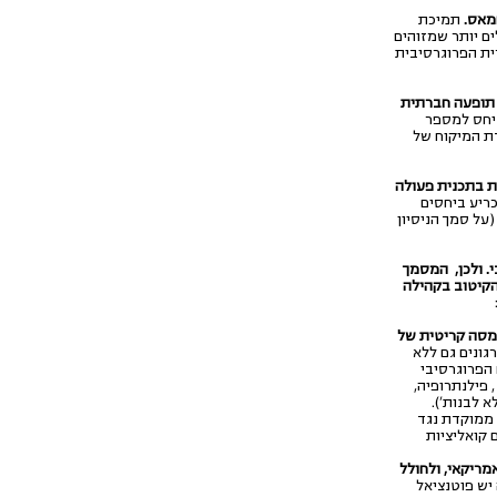
חמאס.
תמיכת
ם יותר שמזוהים
ית הפרוגרסיבית
 תופעה חברתית
יחס למספר
ת המיקוח של
 בתכנית פעולה
ריע ביחסים
על סמך הניסיון
. ולכן, המסמך
הקיטוב בקהילה
 מסה קריטית של
גונים גם ללא
 הפרוגרסיבי
 פילנתרופיה,
א לבנות').
 ממוקדת נגד
 קואליציות
מריקאי, ולחולל
 יש פוטנציאל