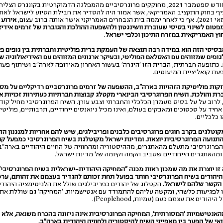
1. ב-21 לחודש ספטמבר 2021, מחוקקים פרוגרסיביים מהמפלגה הדמוקרטית בקונגרס ה
יף בחוק התקציב האמריקאי, אשר אמור היה להסדיר את חבילת הסיוע לישראל לאח
אישר אותה ברוב עצום,
אירוע 
פטום לשינוי בסיסי שעוברת וושינגטון ולהשפעה ההולכת והגוברת של זרמים אידיאו
וץ האמריקאית במזרח התיכון וכלפי ישראל
.
בסיסי הזה הוא במידה רבה תוצאה של העמקת ברית פוליטית וחברתית בין גופים פר
גופים שמזוהים עם האסלאם הפוליטי, ובעיקר ארגונים המזוהים עם האידיאולוגיה 
כתופעה חברתית, הברית הזו 'היגרה' בעשור האחרון מאירופה לארה"ב ושיתוף פע
עת קואליציית המיעוטים.
קות פוליטיקת הזהויות בארה"ב, ההשפעה של זרמים פרוגרסביים רדיקליים על מס
רת והולכת. השיח הפרוגרסיבי הבינארי מקטלג קבוצות חברתיות כעתירות זכויות או
 לרוב על
על בסיס מעמדן הכלכלי והחברתי וצבע עורן. השיח הפרוגרסיבי
מחיל קוד
אחיד על סכסוכים ומאבקים בעולם, ואינו מכיל ניואנסים ייחודיים, תרבותיים, פוליטייי
 כלכליים.
קוטלגים בקרב חוגים פרוגרסיבים כלבנים ופריבילגים, שיש להם אחריות למנגנון הד
התנועה הפרוגרסיבית יוצאת. ומדינת ישראל מקוטלגת בשיח הפרוגרסיבי כמפעל קול
פרוגרסיבי מתעלם מהאתגרים, מההיסטוריה ומהחוויה של החיים היהודיים בארה"ב,
ומהאתגרים הייחודיים שסביב הקמה וקיומה של מדינת ישראל.
זו יוצרת את מה שמכון ראות מכנה "המחיקה היהודית-ישראלית בשיח הפרוגרסיבי", 
היהודים בשיח הפרוגרסיבי חותר בפועל תחת זכותם להגדיר בעצמם את זהותם, ערכ
הקשר שלהם לישראל.
הקטלוג של יהודים כפריבילגים שולל את הלגיטימציה היהודי
ו לפגיעות כלשהי, ומקשה עליהם להתמודד עם אנטישמיות. 'המחיקה' גם שוללת את
הודים את עצמם כעם (עמיות, Peoplehood).
האנטישמיות 'המסורתית', המחיקה הפרוגרסיבית אינה ניזונה בהכרח משנאה, אל
אי של הפער בין מאפייני השיח להיסטוריה ולחוויה היהודית בארה"ב.