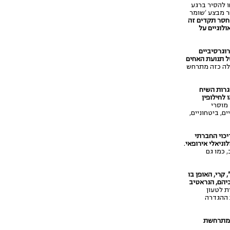
צליחו להסיר ברגע
ר מבצע 'שומר
חסר תקדים זה
לוגיים על
וגרסיביים
של תנועת האחים
ולה כזה מתרחש
גרות השיח
 לחילופין
 מוסרי
ם, ביטחוניים,
יכוי החברתי
וניאלי אירופאי
.
 כמו גם
קרי, האופן בו
יהם, הנראטיב
ת לטעון
 ההגדרה
א מתרחשת