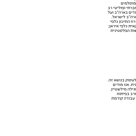
המוסלמים
ברתי ופוליטי רב
דים בארה"ב ועל
ארה"ב לישראל.
ח התיכון כלפי
ית כלפי איראן;
ות הפלסטינית
תוכנית. אנו מודים
ורב בפיתוח
ל עבודה קודמת