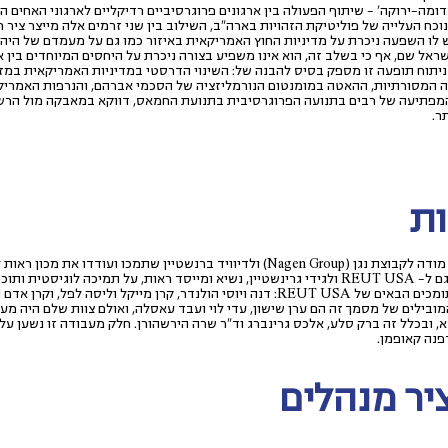
ומה-ירוקה' – שיתוף הפעולה בין ארגונים פרוגרסיביים רדיקליים לארגוני האחים 
וכח העלייה של פוליטיקת הזהויות בארה"ב, השילוב בין שני זרמים אלה מייצר ציר ח
 לו השפעה ניכרת על מדיניות החוץ האמריקאית באיזור כמו גם על מעמדם של היהו
ראל שם, אף כי בשלב זה, הוא אינו משפיע בצורה ניכרת על היחסים המיוחדים בין 
ניתוח תופעה זו מספק בסיס להבנה של: השינוי הדרסטי במדיניות האמריקאית במזר
ה המסורתיות, ההאטה במומנטום הנורמליזציה של הסכמי אברהם, והנרפות האמריקא
מפתיעה של רבים בתנועה הפרוגרסיבית בתנועת החמאס, דווקא במאבקה מול הרש
ר.
ות
Nag) ולדיוויד ברנשטיין שתמכו ועודדו את מכון ראות לעסוק בנושא זה.
אנו מודים גם ל- REUT USA ולגידי גרינשטיין, נשיא ומייסד ראות, על תמיכה לוגיסטית ו
ה ויוסי הולנדר, קרן מייקל וליסה לפל, וקרן אדם וגילה מילשטיין.
ובילים של מסמך זה הם ערן שישון, עדי לוי ועבד עאסלה, ואולם צוות שלם היה מע
, ובכלל זה ברק סלע, אלכס גרינברג וד"ר שרה הירשהורן. חלק מעבודה זו נשען ע
פנה קאופמן.
ר מנהלים