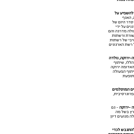
להשפיע על
 האגף
סדר היום של
ים על ידי
עולה מדרגה והם
שורת ורשתות
יבי של רשתות
 רשת הארגונים
ירוקה, נולדה
הללו, שיתוף
האדומה ירוקה
יתוף הפעולה
תופעת
ים המוסלמים
פרוגרסיבית,
ה -ירוקה
– גם
חרץ בשל מה
 מנועים דיון
להתגבש לכדי