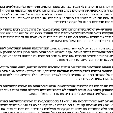
מחיקה הפרוגרסיבית לא תמיד מכוונת, מספר ארגונים אנטי-ישראליים מצליחים בהד
גרלי מקואליציות של מיעוטים בקרב התנועה הפרוגרסיבית מאז
מהומות פרגוסון (2014).
קה אנטי-ישראליים הפכו רווחים יותר, וחדרו גם לזרם המרכזי של הארגונים הליברל
 אחת מתופעות הלוואי של מגמה זו, שהיבטים שונים של אנטישמיות עוברים תהליך
רמות חברתיות שהגנו על הקהילה היהודית.
היהודית-ישראלית בשיח הפרוגרסיבי מאיצה משבר של זהות בקרב רבים מיהודי אר
מתקשות לייצר חזית מלוכדת ומאוחדת כנגד האתגר
. ההפנמה של מסגרת השיח הפרו
 וגדל של יהודים שרואים בעצמם לבנים ופריבילגים, מערערת את הזהות היהודית ב
 הקהילתית ואת החיוניות הפוליטית היהודית.
הפכה תנועת האחים המוסלמים לאח
 המשמעותיות ביותר בעולם
, אף כי לארגונים המזוהים עימה מחוץ למזרח התיכון אי
ה.
למרות השינויים הניכרים שעוברים ארגונים המזוהים עם התנועה ברחבי העולם, ה
, קשרים אידיאולוגיים, וסדר יום משותף.
האחים המוסלמים יש סדר יום שמרני ואסלאמי פונדמנטליסטי, ומניע אותה חזון לכו
התנועה נחשבת לחלק מתופעת האסלאם הפוליטי
, אשר מאפיין ארגונים אשר אינם 
 של מוסדות המדינה ושואפים להפוך לשחקנים פוליטיים לגיטימיים. ככזו, למרות חז
לה פרגמטיות טקטית רבה.
לו מתבססים בה בתחילת שנות השישים, ארגונים המזוהים עם האחים המוסלמים ב
אורגן ביותר שם, וזוכים למעמד לא פורמלי של ייצוג הקהילה המוסלמית בעיני רש
ב המוסלמים באמריקה לא מזדהים עם סדר היום של התנועה.
ים הרזות' מאז פיגועי ה- 11 בספטמבר, ארגוני האחים המוסלמים בארה"ב בשיא כוחם.
לפיגועים ב- 2001 היו השלכות קשות על המוסלמים באמריקה והם חוו גל אנטי-מוסלמי ומדי
ים אלה התמודדו עם ניסיונות חקיקה לא מוצלחים להגדיר אותם כארגוני טרור.
את 
בים מהם כתקופת שפל, ואילו את היבחרו של ממשל דמוקרטי בבחירות האחרונות, 