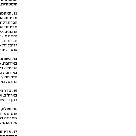
היסטורית
.
13.
האסטרט
מדיניות הח
הפרוגרסיב
מדיניות ה
ארגונים אל
נהנים משי
חברתיות, 
גלובליות א
אנטי-ציוני
14.
השותפו
באירופה, 
הפעולה בינ
באירופה כו
הזה מואץ 
ההצטלבויות
15.
סדר הי
בארה"ב
. א
כגון דרישה
16.
ואולם,
אנטישמיות 
שמכונה בפי
על האנטיש
17.
מדיניות