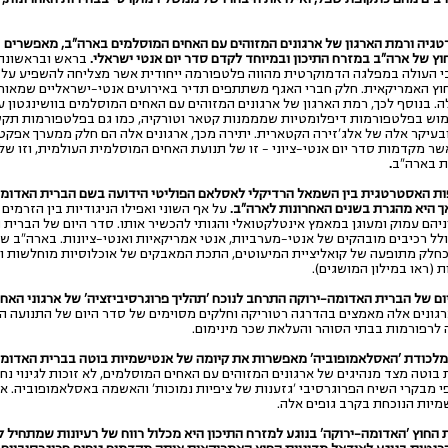
גיה ורמת הארגון של ארגונים המזוהים עם האחים המוסלמים בארה"ב, מאפשרים 
וץ של ארה"ב במזרח התיכון ובמיוחד לקדם סדר יום אנטי ישראלי.
בראש ובראשונה,
י העולה במפלגה הדמוקרטית מהווה פלטפורמה ייחודית אשר מצליחה להשפיע על 
חוץ האמריקאית. חלק חברי האגף משתתפים תדיר באירועים אנטי-ישראליים שמאורגנ
ה. בנוסף לכך, רמת הארגון של ארגונים המזוהים עם האחים המוסלמים בוושינגטון 
מוש בפלטפורמות דיפלומטיות שמממנות קטאר וטורקיה, כמו גם בפלטפורמות תק
ובעיקר אלה של אלג'זירה הקטארית. יתירה מכך, ארגונים אלה הם חלק ממערך אפקט
שר מקדמות סדר יום אנטי-ציוני – זו של תנועת האחים המוסלמית העולמית, וזו של
ת בארה"ב
.
ת האסטרטגית בין השמאל הרדיקלי לאסלאם הפוליטי הידועה בשם הברית האדומה-
אך היא מהגרת בשנים האחרונות לארה"ב.
על אף השוני ואפילו הניגודיות בין הזרמים 
יהם עמוק ומעוגן במאמץ אינטלקטואלי והגותי להכשיר אותו. סדר היום של הברית 
לל רכיבים מובהקים של אנטי-מערביות, אנטי אמריקאיות ואנטי-ציונות. בארה"ב ש
כחלק מתופעה של קואליציית המיעוטים, התכת המאבקים של אוכלוסיות מוחלשות ו
 (ראו במילון המושגים).
ום של הברית האדומה-ירוקה התרחב לנוכח 'תהליך פרוגרסיביזציה' של ארגוני האח
רגונים אלה מאמצים בהדרגה רטוריקה וחלקים מסוימים של סדר היום של התנועה ה
 לרפורמות בבתי הסוהר והעלאת שכר מינימום.
 מלכודת 'האסלאמופוביה' מאפשרות את קיומה של אנטישמיות בוטה בברית האדומ
בוטה מצד מנהיגים של ארגונים המזוהים עם האחים המוסלמים, לא זוכות לגינוי נ
 מבקרי השיח הפרוגרסיבי 'גזענות של ציפיות נמוכות' והאשמה באסלאמופוביה. אלה
מיות הנוכחת בקרב גופים אלה.
 החוץ 'האדומה-ירוקה' בנוגע למזרח התיכון
היא מכלול רווח של רעיונות שמתחיל 