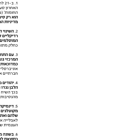
האחרון סע
החומות' (מאי 2021). אף כי לאחר יממה בית הנבחרים האמריקני 
הוא רק סימ
מדיניות הח
2.
השינוי ה
רדיקליים ל
המוסלמים.
כחלק מתופ
3.
עם התחז
המרכזי גוב
כמדוכאות
,
אוניברסלי 
חברתיים או
4.
יהודים מ
הלבן נגדו 
בכך השיח ה
מהנסיבות 
5.
דינמיקה 
מקוטלגים 
שלהם ואת 
לאפלייה א
העצמית של הי
6.
בשונה מ
כתוצאת לוו