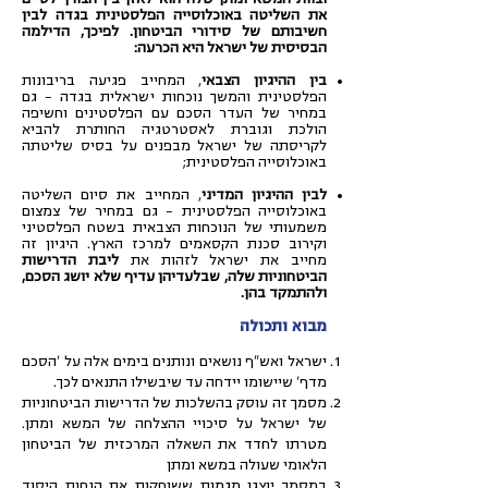
את השליטה באוכלוסייה הפלסטינית בגדה לבין
חשיבותם של סידורי הביטחון. לפיכך, הדילמה
הבסיסית של ישראל היא הכרעה:
בין ההיגיון הצבאי
, המחייב פגיעה בריבונות
הפלסטינית והמשך נוכחות ישראלית בגדה – גם
במחיר של העדר הסכם עם הפלסטינים וחשיפה
הולכת וגוברת לאסטרטגיה החותרת להביא
לקריסתה של ישראל מבפנים על בסיס שליטתה
באוכלוסייה הפלסטינית;
לבין ההיגיון המדיני
, המחייב את סיום השליטה
באוכלוסייה הפלסטינית – גם במחיר של צמצום
משמעותי של הנוכחות הצבאית בשטח הפלסטיני
וקירוב סכנת הקסאמים למרכז הארץ. היגיון זה
מחייב את ישראל לזהות את
ליבת הדרישות
הביטחוניות שלה, שבלעדיהן עדיף שלא יושג הסכם,
ולהתמקד בהן.
מבוא ותכולה
ישראל ואש"ף נושאים ונותנים בימים אלה על 'הסכם
מדף' שיישומו יידחה עד שיבשילו התנאים לכך.
מסמך זה עוסק בהשלכות של הדרישות הביטחוניות
של ישראל על סיכויי ההצלחה של המשא ומתן.
מטרתו לחדד את השאלה המרכזית של הביטחון
הלאומי שעולה במשא ומתן
במסמך יוצגו מגמות ששוחקות את הנחות היסוד