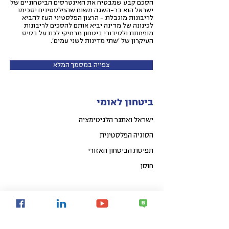
הסכם קבע שמבטיח את האינטרסים הביטחוניים של
ישראל הוא בר-השגה משום שהפלסטינים יסכימו
לריבונות מוגבלת – הרצון הפלסטיני העז להביא
לכינונה של מדינה יביא אותם להסכים לריבונות
מופחתת ולסידורי ביטחון מרחיקי לכת על בסיס
העיקרון של 'שתי מדינות לשני עמים'.
צפייה במסמך המלא
ביטחון לאומי
ישראל ואתגר הלגיטימציה
הסוגיה הפלסטינית
תפיסת הביטחון האזורי
חוסן
העם היהודי
ישראל כמדינת הלאום של העם היהודי
האמנה החדשה: עמיות יהודית