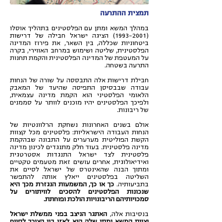
תמצית ההתרעה
במהלך המשא ומתן עם הפלסטינים בתהליך אוסלו
(1993-2001)
הציגה ישראל חבילה של דרישות
ביטחוניות שכללה, בין השאר, את פירוז המדינה
הפלסטינית, שליטה ושימוש במרחב האווירי, בקרה
על המעטפת של המדינה הפלסטינית והקמת תחנות
התרעה בשטחה.
חבילת דרישות אלה התבססה על שורה של הנחות
עבודה שבבסיסן התפיסה שהיעד של המאבק
הלאומי הפלסטיני הוא הקמת מדינה עצמאית,
ולפיכך הפלסטינים יהיו מוכנים לוותר על סממנים
של ריבונות.
אולם בשנים האחרונות נשחקת הרלוונטיות של
הנחות העבודה הישראליות: פלסטינים מכל קצוות
הקשת הפוליטית מערערים על התבונה שבהקמת
מדינה פלסטינית. בעוד חלק מתנגדים לכינון מדינה
פלסטינית לצד ישראל התנגדות אסטרטגית
ואידיאולוגית, אחרים עושים זאת מטעמים טקטיים
ומתוך הבנה שהאינטרס של ישראל לסיים את
השליטה בפלסטינים ייאלץ אותה להתפשר
בתביעותיה.
כך או כך, המשמעות הנגזרת מכך היא
שנכונות הפלסטינים להסכים לוויתורים על
סמכויותיהם הריבונויות הולכת ופוחתת.
בנסיבות אלה,
האתגר הניצב בפני ממשלת ישראל
וצוות המשא ומתן שלה הוא לאזן בין הצורך לסיים