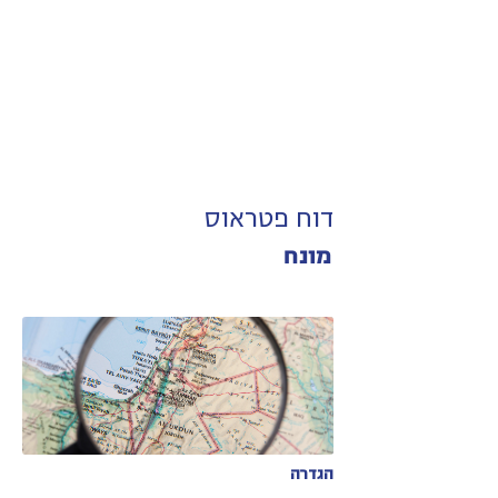
דוח פטראוס
מונח
הגדרה