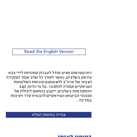
Read the English Version
דוח פטראוס מציע מודל לעברת סמכויות לידי צבא
עיראק בשלבים, כאשר לאורך כל שלב אמור תפקידה
הצבאי של ארה"ב להצטמצם ונוכחות השלטונות
העראקיים אמורה להתגבר. על פי הדוח, קצב
ההתקדמות בשלבים, ייקבע בהתאם ליכולת של
מנגנוני הביטחון העיראקיים להבטיח סדר ויציבות
במדינה .
צפייה במסמך המלא