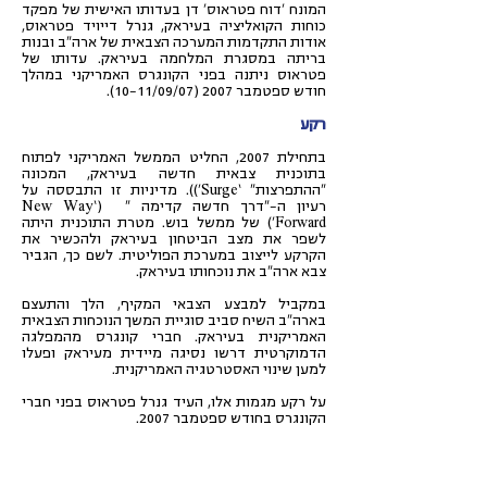
המונח 'דוח פטראוס' דן בעדותו האישית של מפקד
כוחות הקואליציה בעיראק, גנרל דייויד פטראוס,
אודות התקדמות המערכה הצבאית של ארה"ב ובנות
בריתה במסגרת המלחמה בעיראק. עדותו של
פטראוס ניתנה בפני הקונגרס האמריקני במהלך
חודש ספטמבר
2007 (10-11
/09/07).
רקע
בתחילת 2007, החליט הממשל האמריקני לפתוח
בתוכנית צבאית חדשה בעיראק, המכונה
"ההתפרצות" ‘Surge’)). מדיניות זו התבססה על
רעיון ה-"דרך חדשה קדימה " (‘New Way
Forward') של ממשל בוש. מטרת התוכנית היתה
לשפר את מצב הביטחון בעיראק ולהכשיר את
הקרקע לייצוב במערכת הפוליטית. לשם כך, הגביר
צבא ארה"ב את נוכחותו בעיראק.
במקביל למבצע הצבאי המקיף, הלך והתעצם
בארה"ב השיח סביב סוגיית המשך הנוכחות הצבאית
האמריקנית בעיראק. חברי קונגרס מהמפלגה
הדמוקרטית דרשו נסיגה מיידית מעיראק ופעלו
למען שינוי האסטרטגיה האמריקנית.
על רקע מגמות אלו, העיד גנרל פטראוס בפני חברי
הקונגרס בחודש ספטמבר 2007.