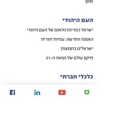
חוסן
העם היהודי
ישראל כמדינת הלאום של העם היהודי
האמנה החדשה: עמיות יהודית
ישראלים בתפוצות
תיקון עולם של המאה ה-21
כלכלי חברתי
קפיצת מדרגה לאומית באיכות החיים
פיתוח אזורי הפריפריה
פיתוח עירוני
קהילות חכמות
Share