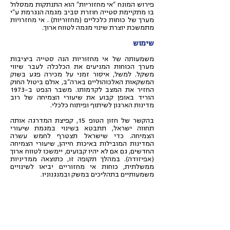
פירוש המונח "אי מחזוריות" הוא התנתקות ממסלול
בו מתקיימת סטייה חוזרת סביב מגמה הנגרמת ע"י
מערך של כוחות כלכליים (מחזוריות) . אי מחזרויות
מתמשכת יוצרת שינוי מגמה לטווח ארוך.
שימוש
משמעותה של אי מחזוריות הנה סטייה ביציבות
מערך הכוחות המניעים את הכלכלה לעבר שיווי
משקל. למשל, איסור זמני על מכירה פגע בשוק
המשקאות האלכוהוליים בארה"ב, אולם ביטול החוק
החזיר את המצב לקדמותו. משבר הנפט ב-1973
הוריד באופן קבוע את שיעורי הצמיחה של רוב
מדינות הארגון לשיתוף ופיתוח כלכלי.
בהקשר של חזון הטופ 15, קפיצת המדרגה אותה
תחווה ישראל, תתבטא בשינוי במגמת שיעורי
הצמיחה. כדי שישראל תצטרף לחמש עשרה
המדינות המובילות באיכות חייהן, שיעורי הצמיחה
החדשים, גם אם לא יהיו קבועים, יימשכו לטווח ארוך
(אפיזודה). במהלך תקופה זו, כתוצאה ממדיניות
ממשלתית, כוחות אי מחזוריים יביאו לשינויים
משמעותיים בתהליכים במשק ובמנגנוניו.