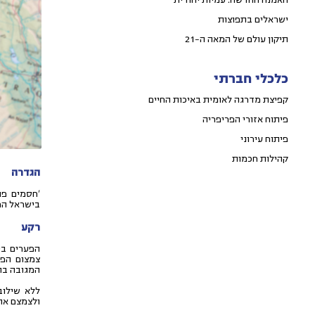
האמנה החדשה: עמיות יהודית
ישראלים בתפוצות
תיקון עולם של המאה ה-21
כלכלי חברתי
קפיצת מדרגה לאומית באיכות החיים
פיתוח אזורי הפריפריה
פיתוח עירוני
קהילות חכמות
הגדרה
'חסמים פנ
בישראל המ
רקע
הפערים בי
צמצום הפע
המגובה בת
ללא שילוב
ולצמצם את