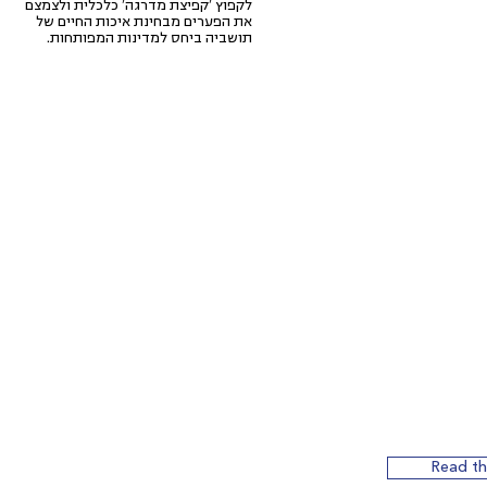
לקפוץ 'קפיצת מדרגה' כלכלית ולצמצם
את הפערים מבחינת איכות החיים של
תושביה ביחס למדינות המפותחות.
Read th