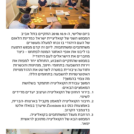
ביום שלישי, ה-2018.10.9 התקיים בתל אביב
המפגש השני של קואליציית ישראל כמדינת הלאום
של העם היהודי בו נכחו למעלה מעשרים
משתתפים ומשתתפות. ליום זה קדם מפגש התנעה
בו ליבנו את אופי האתגר המונח לפתחנו - כיצד
מחברים את הישראלים לעם היהודי?
במפגש שהתקיים השבוע, התחלנו יחד למפות את
זירות ההשפעה בתחומי: חינוך, מנהיגות והכשרות
ותודעה ציבורית במטרה לשרטט את ההזדמנויות
האסטרטגיות להשפעה בתחומים הללו.
מה צפוי בהמשך?
המשך עבודת הקואליציה תתמקד בשלושת
המאמצים הבאים:
בירור החזון של הקואליציה ועיצוב יעדים מדידים
לשינוי.
חיבור הקואליציה למאמץ מקביל בארצות-הברית,
באמצעות כנס 0.3 Zionism שיערך בפאלו אלטו
בדצמבר הקרוב.
הרחבת מעגל המשתתפים בקואליציה.
המפגש הבא של הקואליציה מתוכנן לראשית
ינואר.